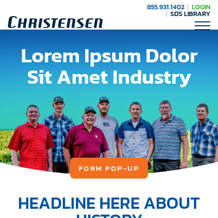
855.931.1402
LOGIN
SDS LIBRARY
Lorem Ipsum Dolor
Sit Amet Industry
FORM POP-UP
HEADLINE HERE ABOUT