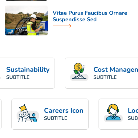
Vitae Purus Faucibus Ornare
Suspendisse Sed
ustainability
Cost Managemen
UBTITLE
SUBTITLE
on
Careers Icon
SUBTITLE